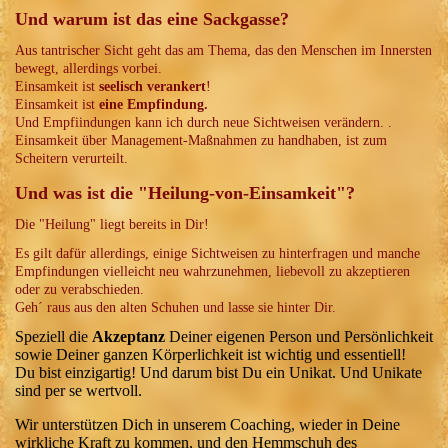
Und warum ist das eine Sackgasse?
Aus tantrischer Sicht geht das am Thema, das den Menschen im Innersten
bewegt, allerdings vorbei.
Einsamkeit ist
seelisch verankert
!
Einsamkeit ist
eine Empfindung.
Und Empfiindungen kann ich durch neue Sichtweisen verändern. .
Einsamkeit über Management-Maßnahmen zu handhaben, ist zum
Scheitern verurteilt.
Und was ist die "Heilung-von-Einsamkeit"?
Die "Heilung" liegt bereits in Dir!
Es gilt dafür allerdings, einige Sichtweisen zu hinterfragen und manche
Empfindungen vielleicht neu wahrzunehmen, liebevoll zu akzeptieren
oder zu verabschieden.
Geh´ raus aus den alten Schuhen und lasse sie hinter Dir.
Speziell die
Akzeptanz
Deiner eigenen Person und Persönlichkeit
sowie Deiner ganzen Körperlichkeit ist wichtig und essentiell!
Du bist einzigartig! Und darum bist Du ein Unikat. Und Unikate
sind per se wertvoll.
Wir unterstützen Dich in unserem Coaching, wieder in Deine
wirkliche Kraft zu kommen, und den Hemmschuh des