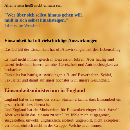
Alleine sein heißt nicht einsam sein.
"Wer über sich selbst hinaus gehen will,
muß in sich selbst hinabsteigen."
Tibetische Weisheit
Einsamkeit hat oft vielschichtige Auswirkungen
Das Gefühl der Einsamkeit hat oft Auswirkungen auf den Lebensalltag.
Es muß nicht immer gleich in Depression führen. Aber häufig sind
Unzufriedenheit, innere Unruhe, Gereiztheit und Antriebslosigkeit zu
beobachten.
Dies alles hat häufig Auswirkungen z.B. auf Essverhalten, Schlaf,
Sexualität und damit auf unser höchstes Gut, unsere Gesundheit.
Einsamkeitsministerium in England
England hat es als einer der ersten Staaten erkannt, dass Einsamkeit ein
gesellschaftliches Thema ist.
Und England hat ein Ministerium für Einsamkeit eingerichtet. Wow!!
Aber was heißt das, einsam zu sein? Ich fühle mich ausgegrenzt,
ausgestoßen, unwohl, unglücklich, isoliert, ungewollt, nicht akzeptiert,
verhöhnt, einfach nicht in der Gruppe. Welche auch immer.