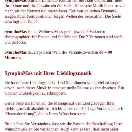
SymphoMas
schreibt Ihnen die Partitur auf die Haut und berührt über
Ihre Sinne und Ihr Gewahrsein die Seele. Klassische Musik bietet so viel
mehr, als der Konzertsaal bieten kann. Der musikalischen Dynamik
ausgewählter Kompositionen folgen Wellen der Sensualität. Die Seele
schwingt und lächelt.
SymphoMas
ist als Wellness-Massage in jeweils 2 Varianten
choreographiert für Frauen und für Männer. Die 2 Varianten sind sanft
und parforce.
SymphoMas
dauert je nach Wahl der Variante zwischen
80 – 90
Minuten.
SymphoMas mit Ihrer Lieblingsmusik
Sie haben eine Lieblingsmusik. Und Sie träumen schon viel zu lange
davon, nach dieser Musik in neue sensuelle Räume zu entschweben. Ein
bißchen Glükseligkeit zu schnuppern.
Gerne biete ich Ihnen an, die Massage auf den Energiebogen Ihrer
Lieblingsmusik abzubilden. Ich bitte hier um 3-7 Tage Vorlauf, je nach
"Herausforderung", die in Ihren Wünschen steckt.
Bitte haben Sie Verständnis, dass wir die Kosten der Beschaffung Ihrer
Wunschmusik an Sie verrechnen. Auch kann es sein, dass nicht jeder