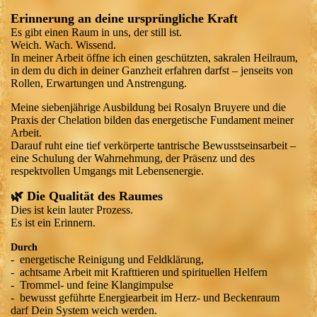
Erinnerung an deine ursprüngliche Kraft
Es gibt einen Raum in uns, der still ist.
Weich. Wach. Wissend.
In meiner Arbeit öffne ich einen geschützten, sakralen Heilraum,
in dem du dich in deiner Ganzheit erfahren darfst – jenseits von
Rollen, Erwartungen und Anstrengung.
Meine siebenjährige Ausbildung bei Rosalyn Bruyere und die
Praxis der Chelation bilden das energetische Fundament meiner
Arbeit.
Darauf ruht eine tief verkörperte tantrische Bewusstseinsarbeit –
eine Schulung der Wahrnehmung, der Präsenz und des
respektvollen Umgangs mit Lebensenergie.
🌿 Die Qualität des Raumes
Dies ist kein lauter Prozess.
Es ist ein Erinnern.
Durch
- energetische Reinigung und Feldklärung,
- achtsame Arbeit mit Krafttieren und spirituellen Helfern
- Trommel- und feine Klangimpulse
- bewusst geführte Energiearbeit im Herz- und Beckenraum
darf Dein System weich werden.