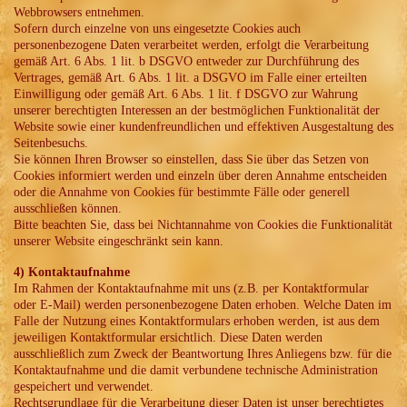
Webbrowsers entnehmen.
Sofern durch einzelne von uns eingesetzte Cookies auch
personenbezogene Daten verarbeitet werden, erfolgt die Verarbeitung
gemäß Art. 6 Abs. 1 lit. b DSGVO entweder zur Durchführung des
Vertrages, gemäß Art. 6 Abs. 1 lit. a DSGVO im Falle einer erteilten
Einwilligung oder gemäß Art. 6 Abs. 1 lit. f DSGVO zur Wahrung
unserer berechtigten Interessen an der bestmöglichen Funktionalität der
Website sowie einer kundenfreundlichen und effektiven Ausgestaltung des
Seitenbesuchs.
Sie können Ihren Browser so einstellen, dass Sie über das Setzen von
Cookies informiert werden und einzeln über deren Annahme entscheiden
oder die Annahme von Cookies für bestimmte Fälle oder generell
ausschließen können.
Bitte beachten Sie, dass bei Nichtannahme von Cookies die Funktionalität
unserer Website eingeschränkt sein kann.
4) Kontaktaufnahme
Im Rahmen der Kontaktaufnahme mit uns (z.B. per Kontaktformular
oder E-Mail) werden personenbezogene Daten erhoben. Welche Daten im
Falle der Nutzung eines Kontaktformulars erhoben werden, ist aus dem
jeweiligen Kontaktformular ersichtlich. Diese Daten werden
ausschließlich zum Zweck der Beantwortung Ihres Anliegens bzw. für die
Kontaktaufnahme und die damit verbundene technische Administration
gespeichert und verwendet.
Rechtsgrundlage für die Verarbeitung dieser Daten ist unser berechtigtes