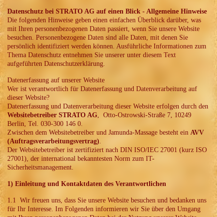
Datenschutz bei STRATO AG auf einen Blick -
Allgemeine Hinweise
Die folgenden Hinweise geben einen einfachen Überblick darüber, was
mit Ihren personenbezogenen Daten passiert, wenn Sie unsere Website
besuchen. Personenbezogene Daten sind alle Daten, mit denen Sie
persönlich identifiziert werden können. Ausführliche Informationen zum
Thema Datenschutz entnehmen Sie unserer unter diesem Text
aufgeführten Datenschutzerklärung.
Datenerfassung auf unserer Website
Wer ist verantwortlich für Datenerfassung und Datenverarbeitung auf
dieser Website?
Datenerfassung und Datenverarbeitung dieser Website erfolgen durch den
Websitebetreiber STRATO AG
, Otto-Ostrowski-Straße 7, 10249
Berlin, Tel. 030-300 146 0.
Zwischen dem Websitebetreiber und Jamunda-Massage besteht ein
AVV
(Auftragsverarbeitungsvertrag)
.
Der Websitebetreiber ist zertifiziert nach DIN ISO/IEC 27001 (kurz ISO
27001), der international bekanntesten Norm zum IT-
Sicherheitsmanagement.
1) Einleitung und Kontaktdaten des Verantwortlichen
1.1 Wir freuen uns, dass Sie unsere Website besuchen und bedanken uns
für Ihr Interesse. Im Folgenden informieren wir Sie über den Umgang