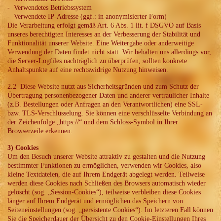
- Verwendetes Betriebssystem
- Verwendete IP-Adresse (ggf.: in anonymisierter Form)
Die Verarbeitung erfolgt gemäß Art. 6 Abs. 1 lit. f DSGVO auf Basis
unseres berechtigten Interesses an der Verbesserung der Stabilität und
Funktionalität unserer Website. Eine Weitergabe oder anderweitige
Verwendung der Daten findet nicht statt. Wir behalten uns allerdings vor,
die Server-Logfiles nachträglich zu überprüfen, sollten konkrete
Anhaltspunkte auf eine rechtswidrige Nutzung hinweisen.
2.2 Diese Website nutzt aus Sicherheitsgründen und zum Schutz der
Übertragung personenbezogener Daten und anderer vertraulicher Inhalte
(z.B. Bestellungen oder Anfragen an den Verantwortlichen) eine SSL-
bzw. TLS-Verschlüsselung. Sie können eine verschlüsselte Verbindung an
der Zeichenfolge „https://“ und dem Schloss-Symbol in Ihrer
Browserzeile erkennen.
3) Cookies
Um den Besuch unserer Website attraktiv zu gestalten und die Nutzung
bestimmter Funktionen zu ermöglichen, verwenden wir Cookies, also
kleine Textdateien, die auf Ihrem Endgerät abgelegt werden. Teilweise
werden diese Cookies nach Schließen des Browsers automatisch wieder
gelöscht (sog. „Session-Cookies“), teilweise verbleiben diese Cookies
länger auf Ihrem Endgerät und ermöglichen das Speichern von
Seiteneinstellungen (sog. „persistente Cookies“). Im letzteren Fall können
Sie die Speicherdauer der Übersicht zu den Cookie-Einstellungen Ihres