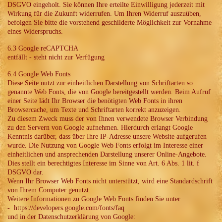
DSGVO eingeholt. Sie können Ihre erteilte Einwilligung jederzeit mit
Wirkung für die Zukunft widerrufen. Um Ihren Widerruf auszuüben,
befolgen Sie bitte die vorstehend geschilderte Möglichkeit zur Vornahme
eines Widerspruchs.
6.3 Google reCAPTCHA
entfällt - steht nicht zur Verfügung
6.4 Google Web Fonts
Diese Seite nutzt zur einheitlichen Darstellung von Schriftarten so
genannte Web Fonts, die von Google bereitgestellt werden. Beim Aufruf
einer Seite lädt Ihr Browser die benötigten Web Fonts in ihren
Browsercache, um Texte und Schriftarten korrekt anzuzeigen.
Zu diesem Zweck muss der von Ihnen verwendete Browser Verbindung
zu den Servern von Google aufnehmen. Hierdurch erlangt Google
Kenntnis darüber, dass über Ihre IP-Adresse unsere Website aufgerufen
wurde. Die Nutzung von Google Web Fonts erfolgt im Interesse einer
einheitlichen und ansprechenden Darstellung unserer Online-Angebote.
Dies stellt ein berechtigtes Interesse im Sinne von Art. 6 Abs. 1 lit. f
DSGVO dar.
Wenn Ihr Browser Web Fonts nicht unterstützt, wird eine Standardschrift
von Ihrem Computer genutzt.
Weitere Informationen zu Google Web Fonts finden Sie unter
- https://developers.google.com/fonts/faq
und in der Datenschutzerklärung von Google: