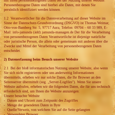
mit Ihren personenbezogenen Daten bei der Nutzung unserer Website.
Personenbezogene Daten sind hierbei alle Daten, mit denen Sie
persönlich identifiziert werden können.
1.2 Verantwortlicher für die Datenverarbeitung auf dieser Website im
Sinne der Datenschutz-Grundverordnung (DSGVO) ist Thomas Weimar,
Otto-von-Bamberg Str. 5, 97717 Aura, Telefon: 09704 – 60 33 989, E-
Mail: info-jamunda (ädd) jamunda-massagen.de Der für die Verarbeitung
von personenbezogenen Daten Verantwortliche ist diejenige natürliche
oder juristische Person, die allein oder gemeinsam mit anderen über die
Zwecke und Mittel der Verarbeitung von personenbezogenen Daten
entscheidet.
2) Datenerfassung beim Besuch unserer Website
2.1 Bei der bloß informatorischen Nutzung unserer Website, also wenn
Sie sich nicht registrieren oder uns anderweitig Informationen
übermitteln, erheben wir nur solche Daten, die Ihr Browser an den
Seitenserver übermittelt (sog. „Server-Logfiles“). Wenn Sie unsere
Website aufrufen, erheben wir die folgenden Daten, die für uns technisch
erforderlich sind, um Ihnen die Website anzuzeigen:
Unsere besuchte Website
- Datum und Uhrzeit zum Zeitpunkt des Zugriffes
- Menge der gesendeten Daten in Byte
- Quelle/Verweis, von welchem Sie auf die Seite gelangten
- Verwendeter Browser