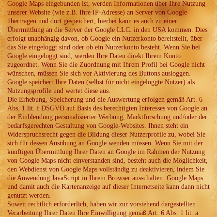
Google Maps eingebunden ist, werden Informationen über Ihre Nutzung
unserer Website (wie z.B. Ihre IP-Adresse) an Server von Google
übertragen und dort gespeichert, hierbei kann es auch zu einer
Übermittlung an die Server der Google LLC. in den USA kommen. Dies
erfolgt unabhängig davon, ob Google ein Nutzerkonto bereitstellt, über
das Sie eingeloggt sind oder ob ein Nutzerkonto besteht. Wenn Sie bei
Google eingeloggt sind, werden Ihre Daten direkt Ihrem Konto
zugeordnet. Wenn Sie die Zuordnung mit Ihrem Profil bei Google nicht
wünschen, müssen Sie sich vor Aktivierung des Buttons ausloggen.
Google speichert Ihre Daten (selbst für nicht eingeloggte Nutzer) als
Nutzungsprofile und wertet diese aus.
Die Erhebung, Speicherung und die Auswertung erfolgen gemäß Art. 6
Abs. 1 lit. f DSGVO auf Basis des berechtigten Interesses von Google an
der Einblendung personalisierter Werbung, Marktforschung und/oder der
bedarfsgerechten Gestaltung von Google-Websites. Ihnen steht ein
Widerspruchsrecht gegen die Bildung dieser Nutzerprofile zu, wobei Sie
sich für dessen Ausübung an Google wenden müssen. Wenn Sie mit der
künftigen Übermittlung Ihrer Daten an Google im Rahmen der Nutzung
von Google Maps nicht einverstanden sind, besteht auch die Möglichkeit,
den Webdienst von Google Maps vollständig zu deaktivieren, indem Sie
die Anwendung JavaScript in Ihrem Browser ausschalten. Google Maps
und damit auch die Kartenanzeige auf dieser Internetseite kann dann nicht
genutzt werden.
Soweit rechtlich erforderlich, haben wir zur vorstehend dargestellten
Verarbeitung Ihrer Daten Ihre Einwilligung gemäß Art. 6 Abs. 1 lit. a