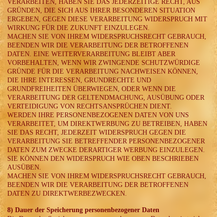
VERARBEITEN, HABEN SIE DAS JEDERZEITIGE RECHT, AUS
GRÜNDEN, DIE SICH AUS IHRER BESONDEREN SITUATION
ERGEBEN, GEGEN DIESE VERARBEITUNG WIDERSPRUCH MIT
WIRKUNG FÜR DIE ZUKUNFT EINZULEGEN.
MACHEN SIE VON IHREM WIDERSPRUCHSRECHT GEBRAUCH,
BEENDEN WIR DIE VERARBEITUNG DER BETROFFENEN
DATEN. EINE WEITERVERARBEITUNG BLEIBT ABER
VORBEHALTEN, WENN WIR ZWINGENDE SCHUTZWÜRDIGE
GRÜNDE FÜR DIE VERARBEITUNG NACHWEISEN KÖNNEN,
DIE IHRE INTERESSEN, GRUNDRECHTE UND
GRUNDFREIHEITEN ÜBERWIEGEN, ODER WENN DIE
VERARBEITUNG DER GELTENDMACHUNG, AUSÜBUNG ODER
VERTEIDIGUNG VON RECHTSANSPRÜCHEN DIENT.
WERDEN IHRE PERSONENBEZOGENEN DATEN VON UNS
VERARBEITET, UM DIREKTWERBUNG ZU BETREIBEN, HABEN
SIE DAS RECHT, JEDERZEIT WIDERSPRUCH GEGEN DIE
VERARBEITUNG SIE BETREFFENDER PERSONENBEZOGENER
DATEN ZUM ZWECKE DERARTIGER WERBUNG EINZULEGEN.
SIE KÖNNEN DEN WIDERSPRUCH WIE OBEN BESCHRIEBEN
AUSÜBEN.
MACHEN SIE VON IHREM WIDERSPRUCHSRECHT GEBRAUCH,
BEENDEN WIR DIE VERARBEITUNG DER BETROFFENEN
DATEN ZU DIREKTWERBEZWECKEN.
8) Dauer der Speicherung personenbezogener Daten