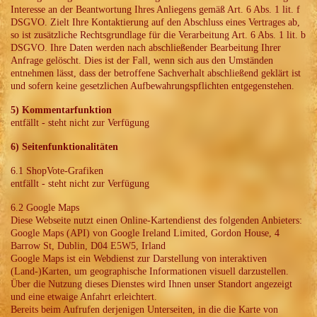
Interesse an der Beantwortung Ihres Anliegens gemäß Art. 6 Abs. 1 lit. f
DSGVO. Zielt Ihre Kontaktierung auf den Abschluss eines Vertrages ab,
so ist zusätzliche Rechtsgrundlage für die Verarbeitung Art. 6 Abs. 1 lit. b
DSGVO. Ihre Daten werden nach abschließender Bearbeitung Ihrer
Anfrage gelöscht. Dies ist der Fall, wenn sich aus den Umständen
entnehmen lässt, dass der betroffene Sachverhalt abschließend geklärt ist
und sofern keine gesetzlichen Aufbewahrungspflichten entgegenstehen.
5) Kommentarfunktion
entfällt - steht nicht zur Verfügung
6) Seitenfunktionalitäten
6.1 ShopVote-Grafiken
entfällt - steht nicht zur Verfügung
6.2 Google Maps
Diese Webseite nutzt einen Online-Kartendienst des folgenden Anbieters:
Google Maps (API) von Google Ireland Limited, Gordon House, 4
Barrow St, Dublin, D04 E5W5, Irland
Google Maps ist ein Webdienst zur Darstellung von interaktiven
(Land-)Karten, um geographische Informationen visuell darzustellen.
Über die Nutzung dieses Dienstes wird Ihnen unser Standort angezeigt
und eine etwaige Anfahrt erleichtert.
Bereits beim Aufrufen derjenigen Unterseiten, in die die Karte von