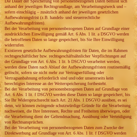
Die Dauer der Speicherung von personenbezogenen Daten bemisst sich
anhand der jeweiligen Rechtsgrundlage, am Verarbeitungszweck und –
sofern einschlägig – zusätzlich anhand der jeweiligen gesetzlichen
Aufbewahrungsfrist (z.B. handels- und steuerrechtliche
Aufbewahrungsfristen).
Bei der Verarbeitung von personenbezogenen Daten auf Grundlage einer
ausdrücklichen Einwilligung gemäß Art. 6 Abs. 1 lit. a DSGVO werden
die betroffenen Daten so lange gespeichert, bis Sie Ihre Einwilligung
widerrufen.
Existieren gesetzliche Aufbewahrungsfristen für Daten, die im Rahmen
rechtsgeschäftlicher bzw. rechtsgeschäftsähnlicher Verpflichtungen auf
der Grundlage von Art. 6 Abs. 1 lit. b DSGVO verarbeitet werden,
werden diese Daten nach Ablauf der Aufbewahrungsfristen routinemäßig
gelöscht, sofern sie nicht mehr zur Vertragserfüllung oder
Vertragsanbahnung erforderlich sind und/oder unsererseits kein
berechtigtes Interesse an der Weiterspeicherung fortbesteht.
Bei der Verarbeitung von personenbezogenen Daten auf Grundlage von
Art. 6 Abs. 1 lit. f DSGVO werden diese Daten so lange gespeichert, bis
Sie Ihr Widerspruchsrecht nach Art. 21 Abs. 1 DSGVO ausüben, es sei
denn, wir können zwingende schutzwürdige Gründe für die Verarbeitung
nachweisen, die Ihre Interessen, Rechte und Freiheiten überwiegen, oder
die Verarbeitung dient der Geltendmachung, Ausübung oder Verteidigung
von Rechtsansprüchen.
Bei der Verarbeitung von personenbezogenen Daten zum Zwecke der
Direktwerbung auf Grundlage von Art. 6 Abs. 1 lit. f DSGVO werden