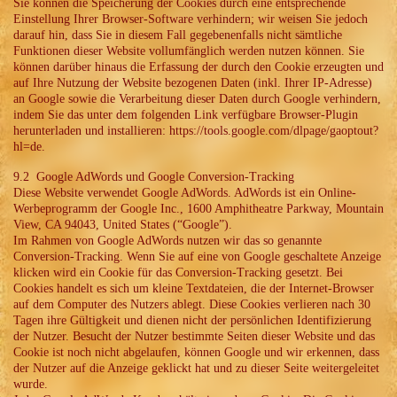
Sie können die Speicherung der Cookies durch eine entsprechende
Einstellung Ihrer Browser-Software verhindern; wir weisen Sie jedoch
darauf hin, dass Sie in diesem Fall gegebenenfalls nicht sämtliche
Funktionen dieser Website vollumfänglich werden nutzen können. Sie
können darüber hinaus die Erfassung der durch den Cookie erzeugten und
auf Ihre Nutzung der Website bezogenen Daten (inkl. Ihrer IP-Adresse)
an Google sowie die Verarbeitung dieser Daten durch Google verhindern,
indem Sie das unter dem folgenden Link verfügbare Browser-Plugin
herunterladen und installieren: https://tools.google.com/dlpage/gaoptout?
hl=de.
9.2 Google AdWords und Google Conversion-Tracking
Diese Website verwendet Google AdWords. AdWords ist ein Online-
Werbeprogramm der Google Inc., 1600 Amphitheatre Parkway, Mountain
View, CA 94043, United States (“Google”).
Im Rahmen von Google AdWords nutzen wir das so genannte
Conversion-Tracking. Wenn Sie auf eine von Google geschaltete Anzeige
klicken wird ein Cookie für das Conversion-Tracking gesetzt. Bei
Cookies handelt es sich um kleine Textdateien, die der Internet-Browser
auf dem Computer des Nutzers ablegt. Diese Cookies verlieren nach 30
Tagen ihre Gültigkeit und dienen nicht der persönlichen Identifizierung
der Nutzer. Besucht der Nutzer bestimmte Seiten dieser Website und das
Cookie ist noch nicht abgelaufen, können Google und wir erkennen, dass
der Nutzer auf die Anzeige geklickt hat und zu dieser Seite weitergeleitet
wurde.