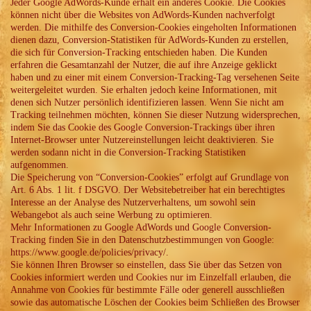
Jeder Google AdWords-Kunde erhält ein anderes Cookie. Die Cookies
können nicht über die Websites von AdWords-Kunden nachverfolgt
werden. Die mithilfe des Conversion-Cookies eingeholten Informationen
dienen dazu, Conversion-Statistiken für AdWords-Kunden zu erstellen,
die sich für Conversion-Tracking entschieden haben. Die Kunden
erfahren die Gesamtanzahl der Nutzer, die auf ihre Anzeige geklickt
haben und zu einer mit einem Conversion-Tracking-Tag versehenen Seite
weitergeleitet wurden. Sie erhalten jedoch keine Informationen, mit
denen sich Nutzer persönlich identifizieren lassen. Wenn Sie nicht am
Tracking teilnehmen möchten, können Sie dieser Nutzung widersprechen,
indem Sie das Cookie des Google Conversion-Trackings über ihren
Internet-Browser unter Nutzereinstellungen leicht deaktivieren. Sie
werden sodann nicht in die Conversion-Tracking Statistiken
aufgenommen.
Die Speicherung von “Conversion-Cookies” erfolgt auf Grundlage von
Art. 6 Abs. 1 lit. f DSGVO. Der Websitebetreiber hat ein berechtigtes
Interesse an der Analyse des Nutzerverhaltens, um sowohl sein
Webangebot als auch seine Werbung zu optimieren.
Mehr Informationen zu Google AdWords und Google Conversion-
Tracking finden Sie in den Datenschutzbestimmungen von Google:
https://www.google.de/policies/privacy/.
Sie können Ihren Browser so einstellen, dass Sie über das Setzen von
Cookies informiert werden und Cookies nur im Einzelfall erlauben, die
Annahme von Cookies für bestimmte Fälle oder generell ausschließen
sowie das automatische Löschen der Cookies beim Schließen des Browser