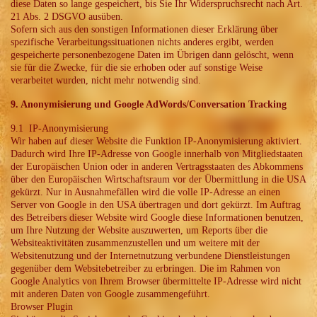
diese Daten so lange gespeichert, bis Sie Ihr Widerspruchsrecht nach Art.
21 Abs. 2 DSGVO ausüben.
Sofern sich aus den sonstigen Informationen dieser Erklärung über
spezifische Verarbeitungssituationen nichts anderes ergibt, werden
gespeicherte personenbezogene Daten im Übrigen dann gelöscht, wenn
sie für die Zwecke, für die sie erhoben oder auf sonstige Weise
verarbeitet wurden, nicht mehr notwendig sind.
9. Anonymisierung und Google AdWords
/Conversation Tracking
9.1 IP-Anonymisierung
Wir haben auf dieser Website die Funktion IP-Anonymisierung aktiviert.
Dadurch wird Ihre IP-Adresse von Google innerhalb von Mitgliedstaaten
der Europäischen Union oder in anderen Vertragsstaaten des Abkommens
über den Europäischen Wirtschaftsraum vor der Übermittlung in die USA
gekürzt. Nur in Ausnahmefällen wird die volle IP-Adresse an einen
Server von Google in den USA übertragen und dort gekürzt. Im Auftrag
des Betreibers dieser Website wird Google diese Informationen benutzen,
um Ihre Nutzung der Website auszuwerten, um Reports über die
Websiteaktivitäten zusammenzustellen und um weitere mit der
Websitenutzung und der Internetnutzung verbundene Dienstleistungen
gegenüber dem Websitebetreiber zu erbringen. Die im Rahmen von
Google Analytics von Ihrem Browser übermittelte IP-Adresse wird nicht
mit anderen Daten von Google zusammengeführt.
Browser Plugin